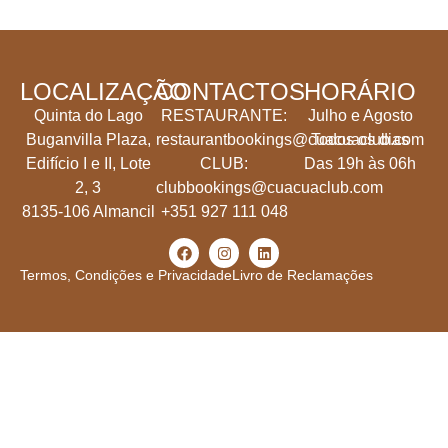
LOCALIZAÇÃO
CONTACTOS
HORÁRIO
Quinta do Lago
RESTAURANTE:
Julho e Agosto
Buganvilla Plaza,
restaurantbookings@cuacuaclub.com
Todos os dias
Edifício I e II, Lote
CLUB:
Das 19h às 06h
2, 3
clubbookings@cuacuaclub.com
8135-106 Almancil
+351 927 111 048
Termos, Condições e Privacidade
Livro de Reclamações