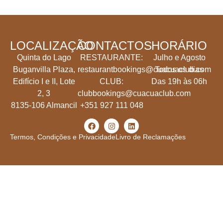
LOCALIZAÇÃO
CONTACTOS
HORÁRIO
Quinta do Lago
RESTAURANTE:
Julho e Agosto
Buganvilla Plaza,
restaurantbookings@cuacuaclub.com
Todos os dias
Edifício I e II, Lote
CLUB:
Das 19h às 06h
2, 3
clubbookings@cuacuaclub.com
8135-106 Almancil
+351 927 111 048
Termos, Condições e Privacidade
Livro de Reclamações